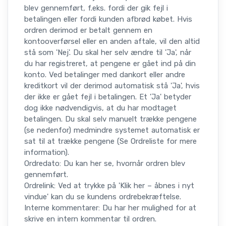
blev gennemført, f.eks. fordi der gik fejl i
betalingen eller fordi kunden afbrød købet. Hvis
ordren derimod er betalt gennem en
kontooverførsel eller en anden aftale, vil den altid
stå som 'Nej'. Du skal her selv ændre til 'Ja', når
du har registreret, at pengene er gået ind på din
konto. Ved betalinger med dankort eller andre
kreditkort vil der derimod automatisk stå 'Ja', hvis
der ikke er gået fejl i betalingen. Et 'Ja' betyder
dog ikke nødvendigvis, at du har modtaget
betalingen. Du skal selv manuelt trække pengene
(se nedenfor) medmindre systemet automatisk er
sat til at trække pengene (Se Ordreliste for mere
information).
Ordredato: Du kan her se, hvornår ordren blev
gennemført.
Ordrelink: Ved at trykke på 'Klik her – åbnes i nyt
vindue' kan du se kundens ordrebekræftelse.
Interne kommentarer: Du har her mulighed for at
skrive en intern kommentar til ordren.