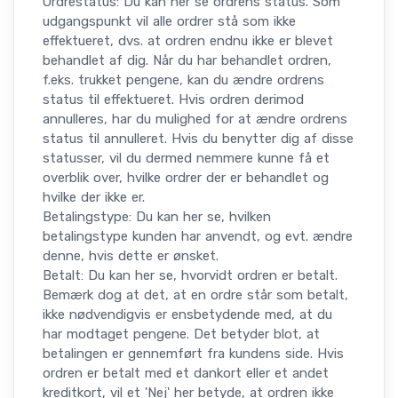
Ordrestatus: Du kan her se ordrens status. Som
udgangspunkt vil alle ordrer stå som ikke
effektueret, dvs. at ordren endnu ikke er blevet
behandlet af dig. Når du har behandlet ordren,
f.eks. trukket pengene, kan du ændre ordrens
status til effektueret. Hvis ordren derimod
annulleres, har du mulighed for at ændre ordrens
status til annulleret. Hvis du benytter dig af disse
statusser, vil du dermed nemmere kunne få et
overblik over, hvilke ordrer der er behandlet og
hvilke der ikke er.
Betalingstype: Du kan her se, hvilken
betalingstype kunden har anvendt, og evt. ændre
denne, hvis dette er ønsket.
Betalt: Du kan her se, hvorvidt ordren er betalt.
Bemærk dog at det, at en ordre står som betalt,
ikke nødvendigvis er ensbetydende med, at du
har modtaget pengene. Det betyder blot, at
betalingen er gennemført fra kundens side. Hvis
ordren er betalt med et dankort eller et andet
kreditkort, vil et 'Nej' her betyde, at ordren ikke