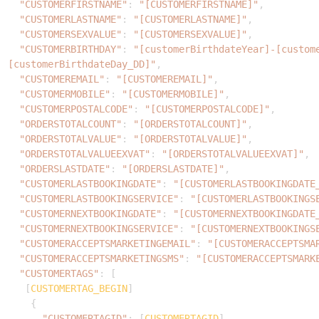
"CUSTOMERFIRSTNAME"
:
"[CUSTOMERFIRSTNAME]"
,
"CUSTOMERLASTNAME"
:
"[CUSTOMERLASTNAME]"
,
"CUSTOMERSEXVALUE"
:
"[CUSTOMERSEXVALUE]"
,
"CUSTOMERBIRTHDAY"
:
"[customerBirthdateYear]-[custom
[customerBirthdateDay_DD]"
,
"CUSTOMEREMAIL"
:
"[CUSTOMEREMAIL]"
,
"CUSTOMERMOBILE"
:
"[CUSTOMERMOBILE]"
,
"CUSTOMERPOSTALCODE"
:
"[CUSTOMERPOSTALCODE]"
,
"ORDERSTOTALCOUNT"
:
"[ORDERSTOTALCOUNT]"
,
"ORDERSTOTALVALUE"
:
"[ORDERSTOTALVALUE]"
,
"ORDERSTOTALVALUEEXVAT"
:
"[ORDERSTOTALVALUEEXVAT]"
,
"ORDERSLASTDATE"
:
"[ORDERSLASTDATE]"
,
"CUSTOMERLASTBOOKINGDATE"
:
"[CUSTOMERLASTBOOKINGDATE
"CUSTOMERLASTBOOKINGSERVICE"
:
"[CUSTOMERLASTBOOKINGS
"CUSTOMERNEXTBOOKINGDATE"
:
"[CUSTOMERNEXTBOOKINGDATE
"CUSTOMERNEXTBOOKINGSERVICE"
:
"[CUSTOMERNEXTBOOKINGS
"CUSTOMERACCEPTSMARKETINGEMAIL"
:
"[CUSTOMERACCEPTSMA
"CUSTOMERACCEPTSMARKETINGSMS"
:
"[CUSTOMERACCEPTSMARK
"CUSTOMERTAGS"
:
[
[
CUSTOMERTAG_BEGIN
]
{
"CUSTOMERTAGID"
:
[
CUSTOMERTAGID
]
,