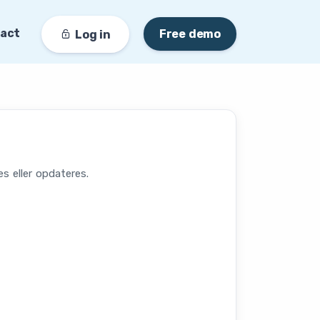
act
Free demo
Log in
s eller opdateres.