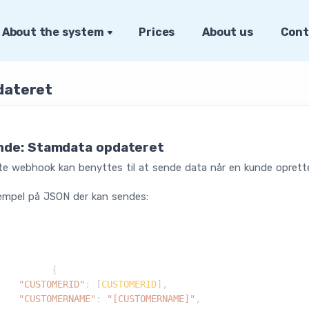
About the system
Prices
About us
Cont
dateret
nde: Stamdata opdateret
e webhook kan benyttes til at sende data når en kunde oprette
empel på JSON der kan sendes:
{
"CUSTOMERID"
:
[
CUSTOMERID
]
,
"CUSTOMERNAME"
:
"[CUSTOMERNAME]"
,