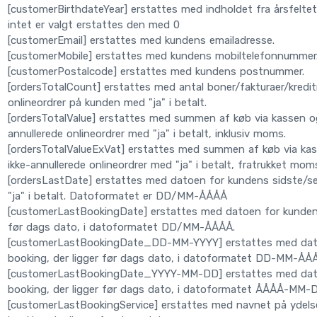
[customerBirthdateYear] erstattes med indholdet fra årsfeltet
intet er valgt erstattes den med 0
[customerEmail] erstattes med kundens emailadresse.
[customerMobile] erstattes med kundens mobiltelefonnummer
[customerPostalcode] erstattes med kundens postnummer.
[ordersTotalCount] erstattes med antal boner/fakturaer/kredit
onlineordrer på kunden med "ja" i betalt.
[ordersTotalValue] erstattes med summen af køb via kassen og 
annullerede onlineordrer med "ja" i betalt, inklusiv moms.
[ordersTotalValueExVat] erstattes med summen af køb via kass
ikke-annullerede onlineordrer med "ja" i betalt, fratrukket mom
[ordersLastDate] erstattes med datoen for kundens sidste/se
"ja" i betalt. Datoformatet er DD/MM-ÅÅÅÅ
[customerLastBookingDate] erstattes med datoen for kundens 
før dags dato, i datoformatet DD/MM-ÅÅÅÅ.
[customerLastBookingDate_DD-MM-YYYY] erstattes med datoe
booking, der ligger før dags dato, i datoformatet DD-MM-ÅÅ
[customerLastBookingDate_YYYY-MM-DD] erstattes med datoe
booking, der ligger før dags dato, i datoformatet ÅÅÅÅ-MM-
[customerLastBookingService] erstattes med navnet på ydelse