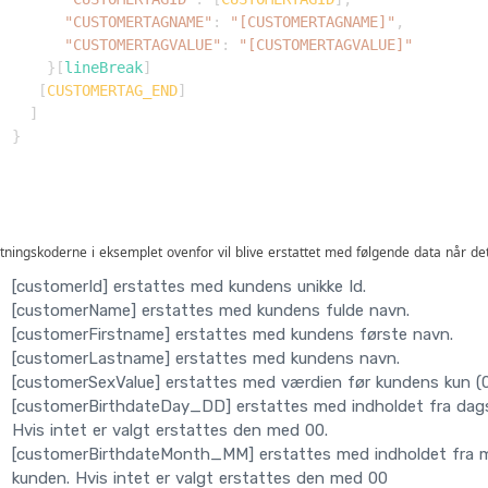
"CUSTOMERTAGNAME"
:
"[CUSTOMERTAGNAME]"
,
"CUSTOMERTAGVALUE"
:
"[CUSTOMERTAGVALUE]"
}
[
lineBreak
]
[
CUSTOMERTAG_END
]
]
}
tningskoderne i eksemplet ovenfor vil blive erstattet med følgende data når de
[customerId] erstattes med kundens unikke Id.
[customerName] erstattes med kundens fulde navn.
[customerFirstname] erstattes med kundens første navn.
[customerLastname] erstattes med kundens navn.
[customerSexValue] erstattes med værdien før kundens kun (0 =
[customerBirthdateDay_DD] erstattes med indholdet fra dagsf
Hvis intet er valgt erstattes den med 00.
[customerBirthdateMonth_MM] erstattes med indholdet fra m
kunden. Hvis intet er valgt erstattes den med 00