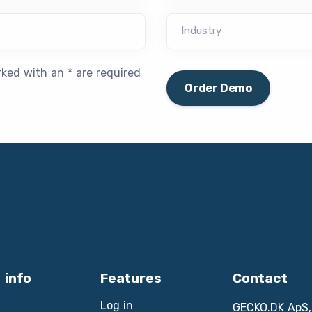
Industry
rked with an * are required
Order Demo
 info
Features
Contact
Log in
GECKO.DK ApS,