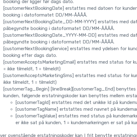
booking der ligger før dags dato.
[customerNextBookingDate] erstattes med datoen for kund
booking i datoformatet DD/MM-ÅÅÅÅ.
[customerNextBookingDate_DD-MM-YYYY] erstattes med dat
påbegyndte booking i datoformatet DD/MM-ÅÅÅÅ.
[customerNextBookingDate_YYYY-MM-DD] erstattes med dat
påbegyndte booking i datoformatet DD/MM-ÅÅÅÅ.
[customerNextBookingService] erstattes med ydelsen for k
booking efter dags dato.
[customerAcceptsMarketingEmail] erstattes med status for ku
= ikke tilmeldt, 1 = tilmeldt)
[customerAcceptsMarketingSms] erstattes med status for kun
ikke tilmeldt, 1 = tilmeldt)
[customerTag_Begin] [lineBreak][customerTag_End] benyttes t
kunden, følgende erstatningskoder kan benyttes mellem ersta
[customerTagId] erstattes med det unikke Id på kundem
[customerTagName] ertstattes med navnet på kundemar
[customerTagValue] erstattes med status på kundemark
er ikke sat på kunden, 1 = kundemarkeringen er sat på k
er ovenstående erstatningskoder kan I frit benytte erstatnings