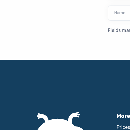
Name
Fields ma
More
Prices