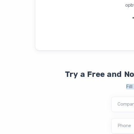
opb
Try a Free and N
Fil
Compa
Phone