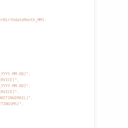
erBirthdateMonth_MM]-
_YYYY-MM-DD]"
,
ERVICE]"
,
_YYYY-MM-DD]"
,
ERVICE]"
,
RKETINGEMAIL]"
,
ETINGSMS]"
,