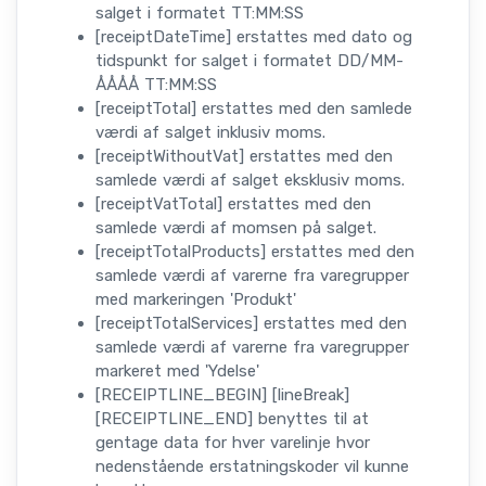
salget i formatet TT:MM:SS
[receiptDateTime] erstattes med dato og
tidspunkt for salget i formatet DD/MM-
ÅÅÅÅ TT:MM:SS
[receiptTotal] erstattes med den samlede
værdi af salget inklusiv moms.
[receiptWithoutVat] erstattes med den
samlede værdi af salget eksklusiv moms.
[receiptVatTotal] erstattes med den
samlede værdi af momsen på salget.
[receiptTotalProducts] erstattes med den
samlede værdi af varerne fra varegrupper
med markeringen 'Produkt'
[receiptTotalServices] erstattes med den
samlede værdi af varerne fra varegrupper
markeret med 'Ydelse'
[RECEIPTLINE_BEGIN] [lineBreak]
[RECEIPTLINE_END] benyttes til at
gentage data for hver varelinje hvor
nedenstående erstatningskoder vil kunne