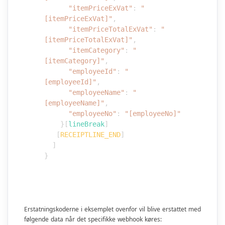
"itemPriceExVat"
:
"
[itemPriceExVat]"
,
"itemPriceTotalExVat"
:
"
[itemPriceTotalExVat]"
,
"itemCategory"
:
"
[itemCategory]"
,
"employeeId"
:
"
[employeeId]"
,
"employeeName"
:
"
[employeeName]"
,
"employeeNo"
:
"[employeeNo]"
}
[
lineBreak
]
[
RECEIPTLINE_END
]
]
}
Erstatningskoderne i eksemplet ovenfor vil blive erstattet med
følgende data når det specifikke webhook køres: