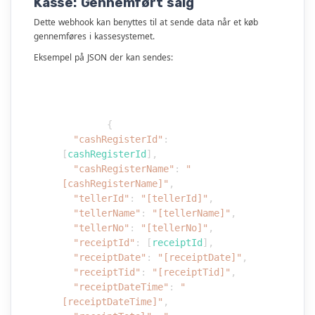
Kasse: Gennemført salg
Dette webhook kan benyttes til at sende data når et køb
gennemføres i kassesystemet.
Eksempel på JSON der kan sendes:
{
"cashRegisterId"
:
[
cashRegisterId
]
,
"cashRegisterName"
:
"
[cashRegisterName]"
,
"tellerId"
:
"[tellerId]"
,
"tellerName"
:
"[tellerName]"
,
"tellerNo"
:
"[tellerNo]"
,
"receiptId"
:
[
receiptId
]
,
"receiptDate"
:
"[receiptDate]"
,
"receiptTid"
:
"[receiptTid]"
,
"receiptDateTime"
:
"
[receiptDateTime]"
,