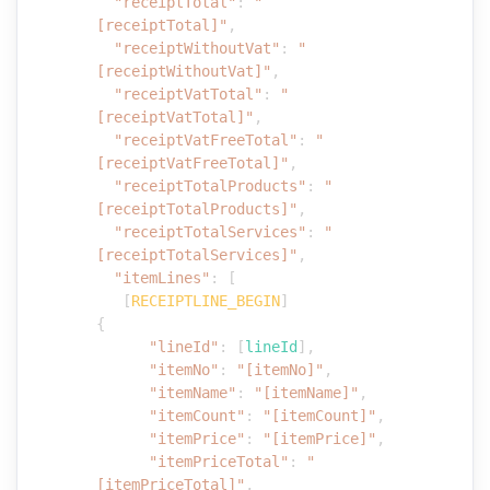
"receiptTotal"
:
"
[receiptTotal]"
,
"receiptWithoutVat"
:
"
[receiptWithoutVat]"
,
"receiptVatTotal"
:
"
[receiptVatTotal]"
,
"receiptVatFreeTotal"
:
"
[receiptVatFreeTotal]"
,
"receiptTotalProducts"
:
"
[receiptTotalProducts]"
,
"receiptTotalServices"
:
"
[receiptTotalServices]"
,
"itemLines"
:
[
[
RECEIPTLINE_BEGIN
]
{
"lineId"
:
[
lineId
]
,
"itemNo"
:
"[itemNo]"
,
"itemName"
:
"[itemName]"
,
"itemCount"
:
"[itemCount]"
,
"itemPrice"
:
"[itemPrice]"
,
"itemPriceTotal"
:
"
[itemPriceTotal]"
,